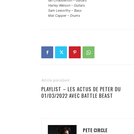
Ian Chadderton – Guitars
Harley Watson – Guitars
Sam Leworthy – Bass
Mat Capper – Drums
Article précédent
PLAYLIST – LES ACTUS DE PETER DU
01/03/2022 AVEC BATTLE BEAST
PETE CIRCLE