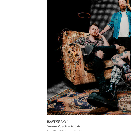
RXPTRS
ARE:
Simon Roach – Vocals