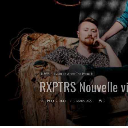
NEWS
L'actu de Where The Promo Is
RXPTRS Nouvelle v
PAR
PETE CIRCLE
2 MARS 2022
0