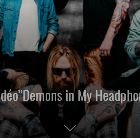
idéo”Demons in My Headpho