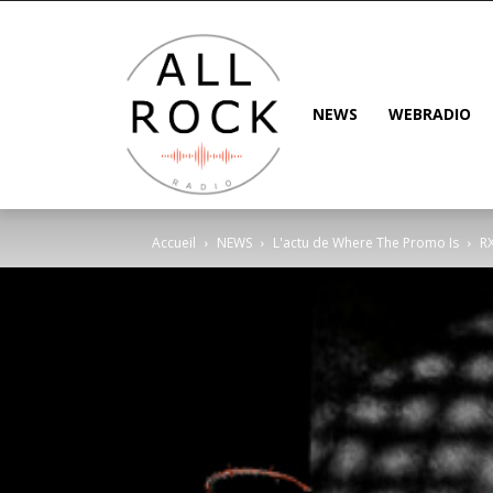
NEWS
WEBRADIO
Accueil
NEWS
L'actu de Where The Promo Is
R