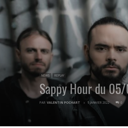
NEWS
REPLAY
Sappy Hour du 05/
PAR
VALENTIN POCHART
5 JANVIER 2022
0