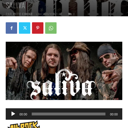
SALIVA
PAR
PETE CIRCLE
4 JANVIER 2022
0
Lecteur
00:00
00:00
audio