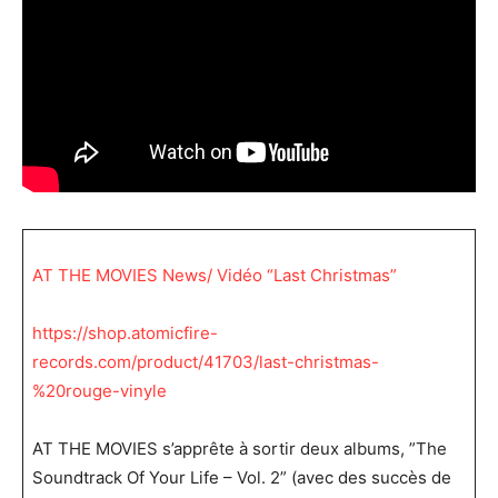
AT THE MOVIES News/ Vidéo “Last Christmas”
https://shop.atomicfire-
records.com/product/41703/last-christmas-
%20rouge-vinyle
AT THE MOVIES s’apprête à sortir deux albums, ”The
Soundtrack Of Your Life – Vol. 2” (avec des succès de