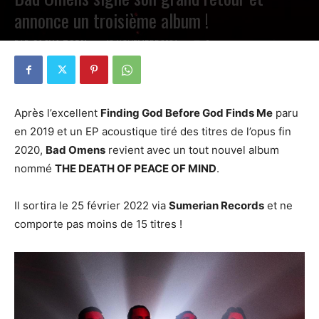
annonce un troisième album !
PAR
SACHA ZORN
12 NOVEMBRE 2021
0
Après l’excellent
Finding God Before God Finds Me
paru
en 2019 et un EP acoustique tiré des titres de l’opus fin
2020,
Bad Omens
revient avec un tout nouvel album
nommé
THE DEATH OF PEACE OF MIND
.
Il sortira le 25 février 2022 via
Sumerian Records
et ne
comporte pas moins de 15 titres !