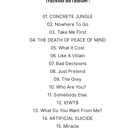
Tracklist de l’album :
01. CONCRETE JUNGLE
02. Nowhere To Go
03. Take Me First
04. THE DEATH OF PEACE OF MIND
05. What It Cost
06. Like A Villain
07. Bad Decisions
08. Just Pretend
09. The Grey
10. Who Are You?
11. Somebody Else.
12. IDWT$
13. What Do You Want From Me?
14. ARTIFICIAL SUICIDE
15. Miracle