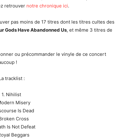
ez retrouver
notre chronique ici
.
uver pas moins de 17 titres dont les titres cultes des
Our Gods Have Abandonned Us
, et même 3 titres de
ionner ou précommander le vinyle de ce concert
eaucoup !
La tracklist :
1. Nihilist
Modern Misery
iscourse Is Dead
 Broken Cross
ath Is Not Defeat
Royal Beggars