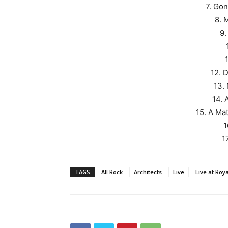
7. Go
8. 
9.
12. 
13.
14.
15. A Ma
1
1
TAGS
All Rock
Architects
Live
Live at Roya