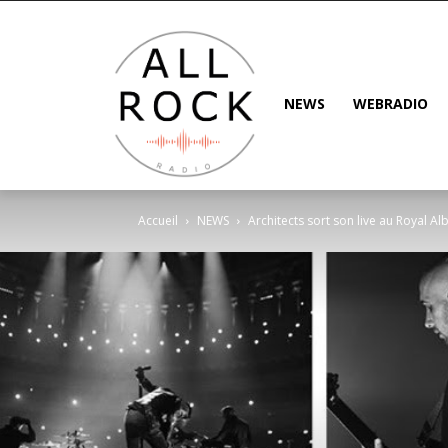
NEWS
WEBRADIO
Accueil
NEWS
Architects sort son live au Royal Albe