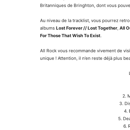
Britanniques de Bringhton, dont vous pouv
Au niveau de la tracklist, vous pourrez retro
albums
Lost Forever // Lost Together
,
All 
For Those That Wish To Exist
.
All Rock vous recommande vivement de vis
unique ! Attention, il n’en reste déjà plus b
2. 
3. D
4.
5. De
6. 