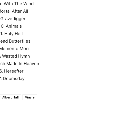
ne With The Wind
Mortal After All
 Gravedigger
10. Animals
11. Holy Hell
Dead Butterflies
 Memento Mori
 A Wasted Hymn
tch Made In Heaven
6. Hereafter
7. Doomsday
l Albert Hall
Vinyle