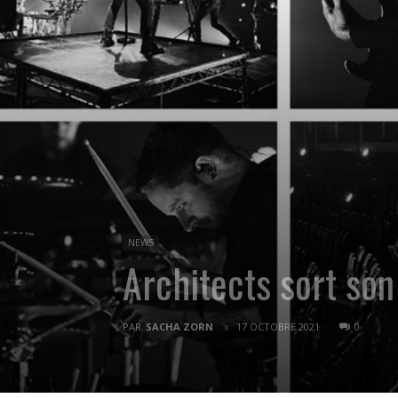
NEWS
Architects sort son 
PAR
SACHA ZORN
17 OCTOBRE 2021
0