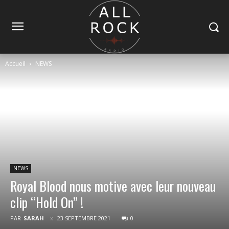
Accueil
NEWS
NEWS
Royal Blood nous motive avec leur nouveau
clip “Hold On” !
PAR
SARAH
23 SEPTEMBRE 2021
0