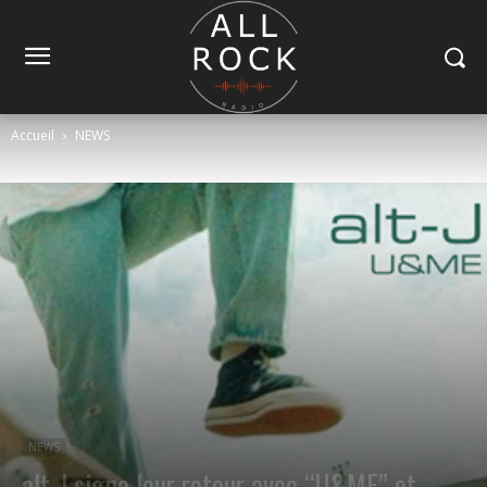
Accueil
NEWS
NEWS
alt-J signe leur retour avec “U&ME” et