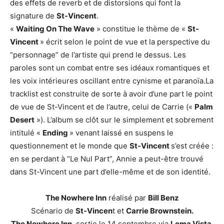
des effets de reverb et de distorsions qui font la
signature de
St-Vincent
.
«
Waiting On The Wave
» constitue le thème de «
St-
Vincent
» écrit selon le point de vue et la perspective du
“personnage” de l’artiste qui prend le dessus. Les
paroles sont un combat entre ses idéaux romantiques et
les voix intérieures oscillant entre cynisme et paranoïa.La
tracklist est construite de sorte à avoir d’une part le point
de vue de St-Vincent et de l’autre, celui de Carrie («
Palm
Desert
»). L’album se clôt sur le simplement et sobrement
intitulé «
Ending
» venant laissé en suspens le
questionnement et le monde que
St-Vincent
s’est créée :
en se perdant à “Le Nul Part”, Annie a peut-être trouvé
dans St-Vincent une part d’elle-même et de son identité.
The Nowhere Inn
réalisé par
Bill Benz
Scénario de
St-Vincen
t et
Carrie Brownstein.
The Nowhere Inn
, sortie le 14 septembre via
Loma Vista.