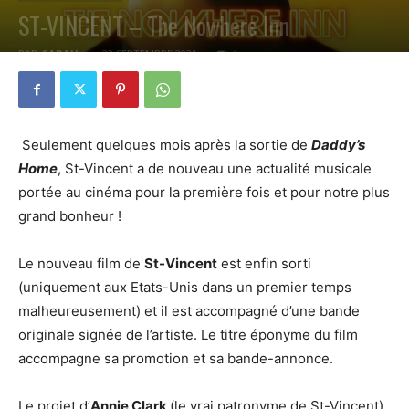
ST-VINCENT – The Nowhere Inn
PAR
SARAH
22 SEPTEMBRE 2021
1
Seulement quelques mois après la sortie de
Daddy’s
Home
, St-Vincent a de nouveau une actualité musicale
portée au cinéma pour la première fois et pour notre plus
grand bonheur !
Le nouveau film de
St-Vincent
est enfin sorti
(uniquement aux Etats-Unis dans un premier temps
malheureusement) et il est accompagné d’une bande
originale signée de l’artiste. Le titre éponyme du film
accompagne sa promotion et sa bande-annonce.
Le projet d’
Annie Clark
(le vrai patronyme de St-Vincent)