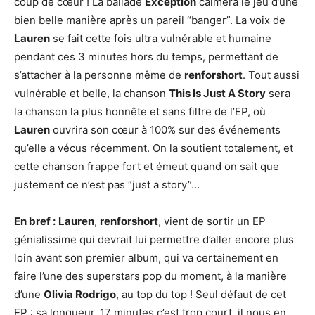
coup de cœur ! La ballade
Exception
calmera le jeu d’une
bien belle manière après un pareil “banger”. La voix de
Lauren
se fait cette fois ultra vulnérable et humaine
pendant ces 3 minutes hors du temps, permettant de
s’attacher à la personne même de
renforshort
. Tout aussi
vulnérable et belle, la chanson
This Is Just A Story
sera
la chanson la plus honnête et sans filtre de l’EP, où
Lauren
ouvrira son cœur à 100% sur des événements
qu’elle a vécus récemment. On la soutient totalement, et
cette chanson frappe fort et émeut quand on sait que
justement ce n’est pas “just a story”…
En bref :
Lauren
,
renforshort
, vient de sortir un EP
génialissime qui devrait lui permettre d’aller encore plus
loin avant son premier album, qui va certainement en
faire l’une des superstars pop du moment, à la manière
d’une
Olivia Rodrigo
, au top du top ! Seul défaut de cet
EP : sa longueur. 17 minutes c’est trop court, il nous en