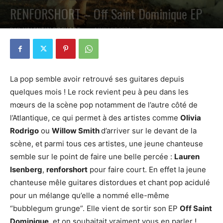
RENFORSHORT – Off Saint Dominique EP
PAR
VALENTIN POCHART
4 JUILLET 2021
0
La pop semble avoir retrouvé ses guitares depuis
quelques mois ! Le rock revient peu à peu dans les
mœurs de la scène pop notamment de l’autre côté de
l’Atlantique, ce qui permet à des artistes comme
Olivia
Rodrigo
ou
Willow Smith
d’arriver sur le devant de la
scène, et parmi tous ces artistes, une jeune chanteuse
semble sur le point de faire une belle percée :
Lauren
Isenberg
,
renforshort
pour faire court. En effet la jeune
chanteuse mêle guitares distordues et chant pop acidulé
pour un mélange qu’elle a nommé elle-même
“bubblegum grunge”. Elle vient de sortir son EP
Off Saint
Dominique
, et on souhaitait vraiment vous en parler !