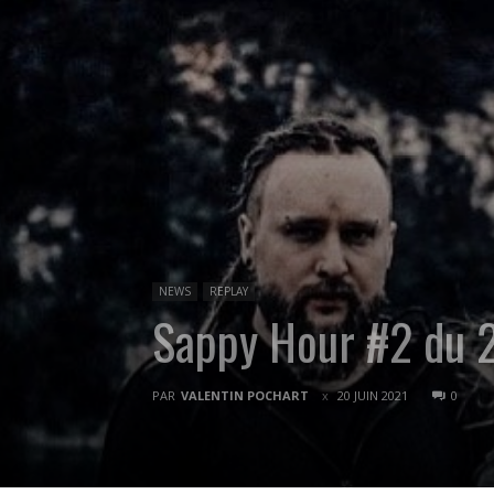
NEWS
REPLAY
Sappy Hour #2 du
PAR
VALENTIN POCHART
20 JUIN 2021
0