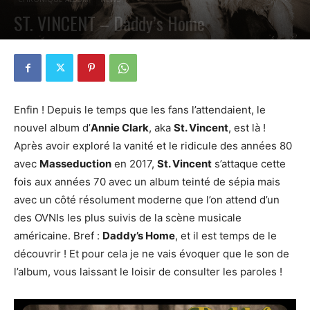
ST. VINCENT – Daddy’s Home
PAR
VALENTIN POCHART
17 MAI 2021
0
Enfin ! Depuis le temps que les fans l’attendaient, le
nouvel album d’
Annie Clark
, aka
St. Vincent
, est là !
Après avoir exploré la vanité et le ridicule des années 80
avec
Masseduction
en 2017,
St. Vincent
s’attaque cette
fois aux années 70 avec un album teinté de sépia mais
avec un côté résolument moderne que l’on attend d’un
des OVNIs les plus suivis de la scène musicale
américaine. Bref :
Daddy’s Home
, et il est temps de le
découvrir ! Et pour cela je ne vais évoquer que le son de
l’album, vous laissant le loisir de consulter les paroles !