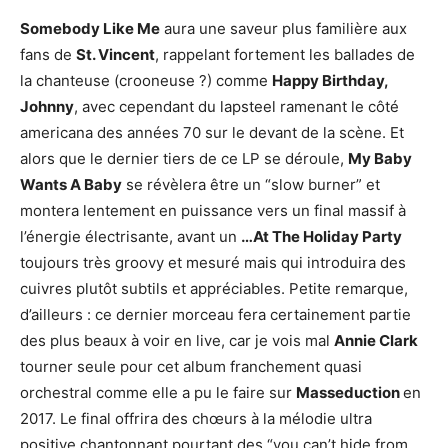
Somebody Like Me
aura une saveur plus familière aux
fans de
St. Vincent
, rappelant fortement les ballades de
la chanteuse (crooneuse ?) comme
Happy Birthday,
Johnny
, avec cependant du lapsteel ramenant le côté
americana des années 70 sur le devant de la scène. Et
alors que le dernier tiers de ce LP se déroule,
My Baby
Wants A Baby
se révèlera être un “slow burner” et
montera lentement en puissance vers un final massif à
l’énergie électrisante, avant un
…At The Holiday Party
toujours très groovy et mesuré mais qui introduira des
cuivres plutôt subtils et appréciables. Petite remarque,
d’ailleurs : ce dernier morceau fera certainement partie
des plus beaux à voir en live, car je vois mal
Annie Clark
tourner seule pour cet album franchement quasi
orchestral comme elle a pu le faire sur
Masseduction
en
2017. Le final offrira des chœurs à la mélodie ultra
positive chantonnant pourtant des “you can’t hide from