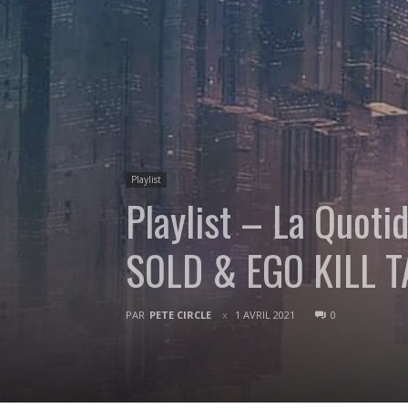
Playlist
Playlist – La Quot
SOLD & EGO KILL 
PAR
PETE CIRCLE
1 AVRIL 2021
0