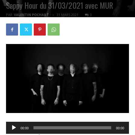
Sappy Hour du 31/03/2021 avec MUR
PAR
VALENTIN POCHART
31 MARS 2021
0
Lecteur
00:00
00:00
audio