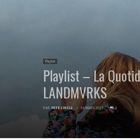
Playlist
Playlist – La Quot
LANDMVRKS
PAR
PETE CIRCLE
16 MARS 2021
0