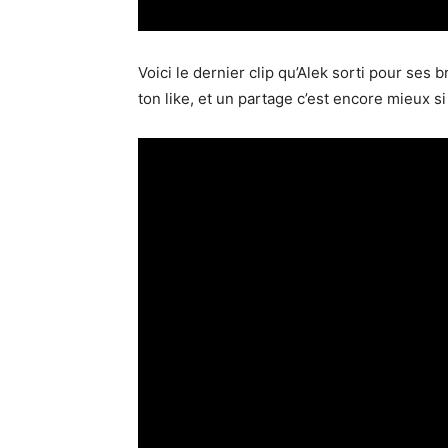
Voici le dernier clip qu’Alek sorti pour ses
ton like, et un partage c’est encore mieux si