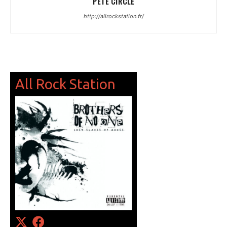
PETE CIRCLE
http://allrockstation.fr/