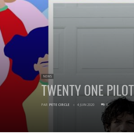
NEWS
TWENTY ONE PILOT
PAR
PETE CIRCLE
4 JUIN 2020
0