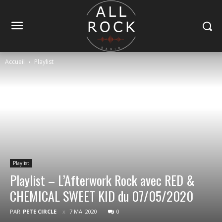
Accueil
Playlist
Playlist
Playlist – L’Afterwork Rock avec RED &
CHEMICAL SWEET KID du 07/05/2020
PAR
PETE CIRCLE
7 MAI 2020
0