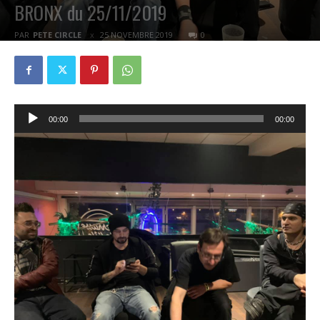
BRONX du 25/11/2019
PAR
PETE CIRCLE
25 NOVEMBRE 2019
0
Lecteur
00:00
00:00
audio