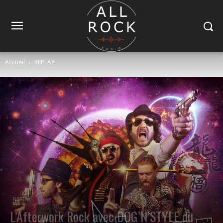
Accueil
REPLAY
REPLAY
L’Afterwork Rock avec DOG’N’STYLE du