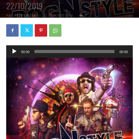
22/10/2019
PAR
PETE CIRCLE
22 OCTOBRE 2019
0
Lecteur
00:00
00:00
audio