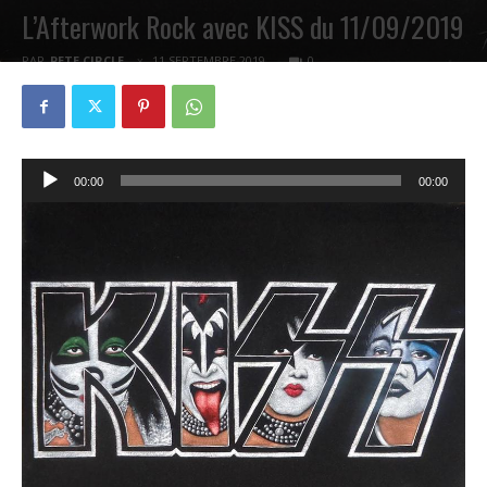
L’Afterwork Rock avec KISS du 11/09/2019
PAR
PETE CIRCLE
11 SEPTEMBRE 2019
0
Lecteur
00:00
00:00
audio