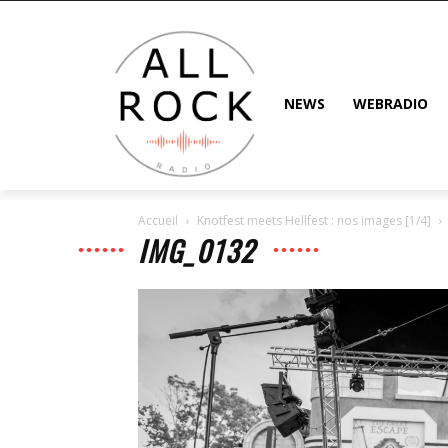
NEWS
WEBRADIO
Accueil
Knotfest meets Hellfest : nos images [1/4]
IMG_0132