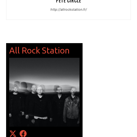
PETE CIRCLE
http://allrockstation.fr/