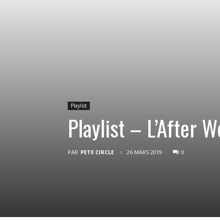
Playlist
Playlist – L’After 
PAR
PETE CIRCLE
26 MARS 2019
0