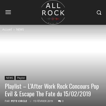
Accueil
NEWS
NEWS
Playlist
Playlist – L’After Work Rock Concours Pop
Evil & Escape The Fate du 15/02/2019
PAR
PETE CIRCLE
15 FÉVRIER 2019
0