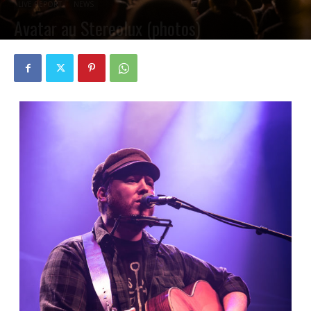
LIVE REPORT
NEWS
Avatar au Stereolux (photos)
PAR
PETE CIRCLE
4 FÉVRIER 2019
0