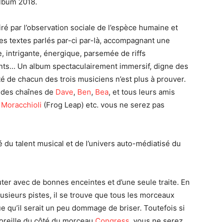
album 2018.
ré par l’observation sociale de l’espèce humaine et
es textes parlés par-ci par-là, accompagnant une
, intrigante, énergique, parsemée de riffs
nts… Un album spectaculairement immersif, digne des
ité de chacun des trois musiciens n’est plus à prouver.
 des chaînes de
Dave
,
Ben
,
Bea
, et tous leurs amis
 Moracchioli
(Frog Leap) etc. vous ne serez pas
du talent musical et de l’univers auto-médiatisé du
outer avec de bonnes enceintes et d’une seule traite. En
usieurs pistes, il se trouve que tous les morceaux
e qu’il serait un peu dommage de briser. Toutefois si
 oreille du côté du morceau
Congress
, vous ne serez