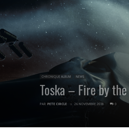
CHRONIQUE ALBUM
NEWS
Toska – Fire by the
PAR
PETE CIRCLE
26 NOVEMBRE 2018
0