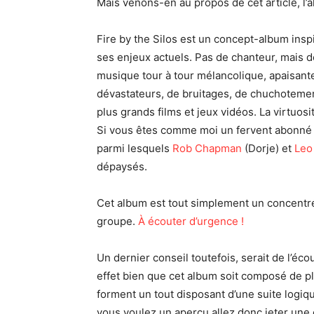
Mais venons-en au propos de cet article, l’
Fire by the Silos est un concept-album inspi
ses enjeux actuels. Pas de chanteur, mais d
musique tour à tour mélancolique, apaisante
dévastateurs, de bruitages, de chuchoteme
plus grands films et jeux vidéos. La virtuos
Si vous êtes comme moi un fervent abonné
parmi lesquels
Rob Chapman
(Dorje) et
Leo
dépaysés.
Cet album est tout simplement un concentré 
groupe.
À écouter d’urgence !
Un dernier conseil toutefois, serait de l’éc
effet bien que cet album soit composé de pl
forment un tout disposant d’une suite logiqu
vous voulez un aperçu allez donc jeter une