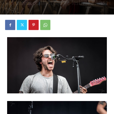
Nos photos du Main Square festival à Arras !
[2/3]
PAR
PETE CIRCLE
30 JUILLET 2018
0