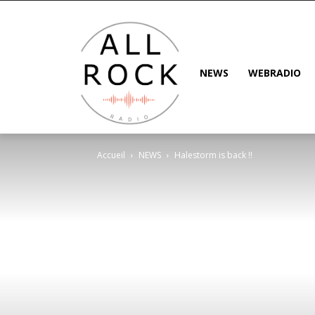
NEWS
WEBRADIO
Accueil
NEWS
Halestorm is back !!