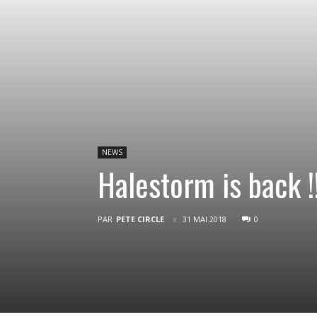
NEWS
Halestorm is back !
PAR
PETE CIRCLE
31 MAI 2018
0