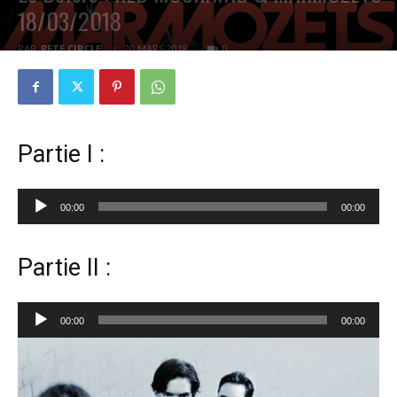
18/03/2018
PAR
PETE CIRCLE
20 MARS 2018
0
Partie I :
Lecteur
00:00
00:00
audio
Partie II :
Lecteur
00:00
00:00
audio