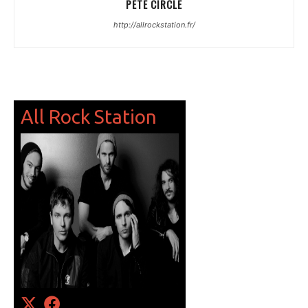
PETE CIRCLE
http://allrockstation.fr/