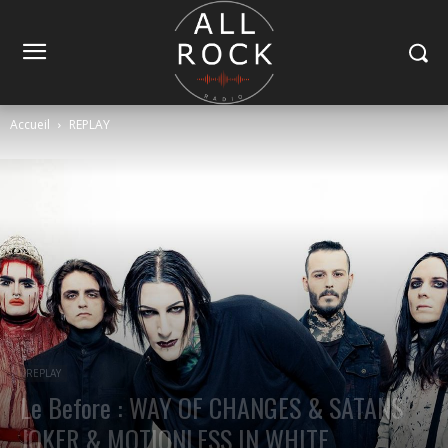
Accueil
REPLAY
REPLAY
Le Before : WAY OF CHANGES & SATANS
JOKER & MOTIONLESS IN WHITE