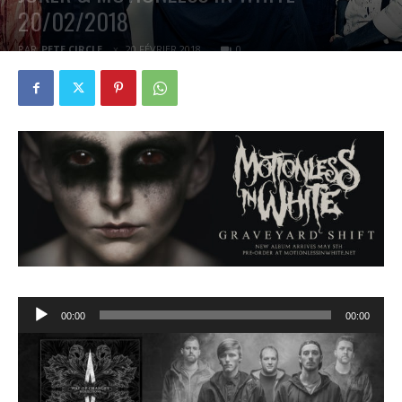
20/02/2018
PAR
PETE CIRCLE
20 FÉVRIER 2018
0
Lecteur
00:00
00:00
audio