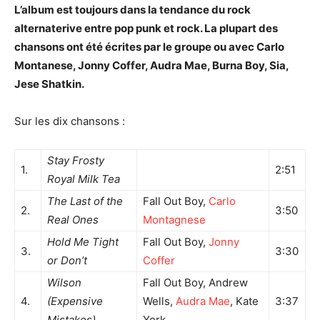
L’album est toujours dans la tendance du rock
alternaterive entre pop punk et rock. La plupart des
chansons ont été écrites par le groupe ou avec Carlo
Montanese, Jonny Coffer, Audra Mae, Burna Boy, Sia,
Jese Shatkin.
Sur les dix chansons :
Stay Frosty
1.
2:51
Royal Milk Tea
The Last of the
Fall Out Boy,
Carlo
2.
3:50
Real Ones
Montagnese
Hold Me Tight
Fall Out Boy,
Jonny
3.
3:30
or Don’t
Coffer
Wilson
Fall Out Boy, Andrew
4.
(Expensive
Wells,
Audra Mae
, Kate
3:37
Mistakes)
York