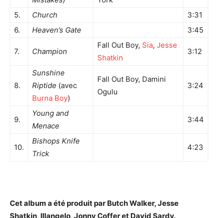
5.
Church
3:31
6.
Heaven’s Gate
3:45
Fall Out Boy,
Sia
,
Jesse
7.
Champion
3:12
Shatkin
Sunshine
Fall Out Boy, Damini
8.
Riptide
(avec
3:24
Ogulu
Burna Boy
)
Young and
9.
3:44
Menace
Bishops Knife
10.
4:23
Trick
Cet album a été produit par Butch Walker, Jesse
Shatkin, Illangelo, Jonny Coffer et David Sardy.