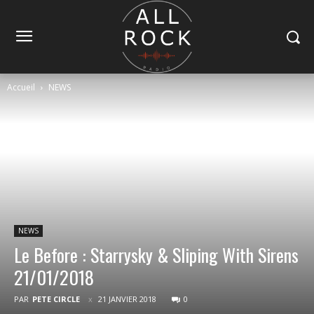
Accueil
NEWS
NEWS
Le Before : Starrysky & Sliping With Sirens
21/01/2018
PAR
PETE CIRCLE
21 JANVIER 2018
0