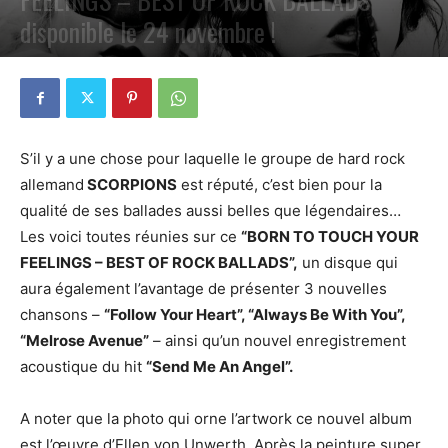
disponible le 24 novembre !
PAR
PETE CIRCLE
24 OCTOBRE 2017
0
S’il y a une chose pour laquelle le groupe de hard rock
allemand
SCORPIONS
est réputé, c’est bien pour la
qualité de ses ballades aussi belles que légendaires…
Les voici toutes réunies sur ce
“BORN TO TOUCH YOUR
FEELINGS – BEST OF ROCK BALLADS”,
un disque qui
aura également l’avantage de présenter 3 nouvelles
chansons –
“Follow Your Heart”, “Always Be With You”,
“Melrose Avenue”
– ainsi qu’un nouvel enregistrement
acoustique du hit
“Send Me An Angel”.
A noter que la photo qui orne l’artwork ce nouvel album
est l’œuvre d’Ellen von Unwerth. Après la peinture super