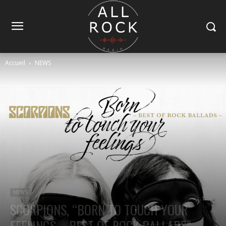
Accueil
NEWS
NEWS
SCORPIONS, “BORN TO TOUCH YOUR
FEELINGS – BEST OF ROCK BALLADS”