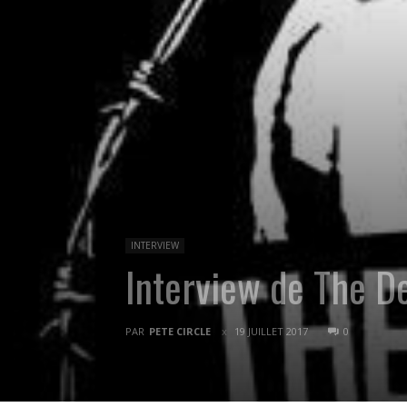
INTERVIEW
Interview de The De
PAR
PETE CIRCLE
19 JUILLET 2017
0