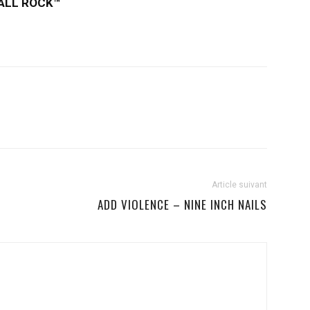
© ALL ROCK™
Article suivant
ADD VIOLENCE – NINE INCH NAILS