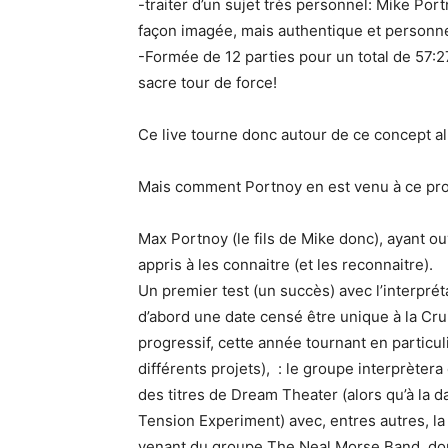
-traiter d’un sujet très personnel: Mike Por
façon imagée, mais authentique et personne
-Formée de 12 parties pour un total de 57:
sacre tour de force!
Ce live tourne donc autour de ce concept alb
Mais comment Portnoy en est venu à ce pro
Max Portnoy (le fils de Mike donc), ayant o
appris à les connaitre (et les reconnaitre).
Un premier test (un succès) avec l’interpréta
d’abord une date censé être unique à la Cr
progressif, cette année tournant en particu
différents projets), : le groupe interprèter
des titres de Dream Theater (alors qu’à la da
Tension Experiment) avec, entres autres, la 
venant du groupe The Neal Morse Band, don