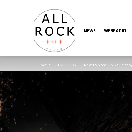
NEWS
WEBRADIO
Accueil
LIVE REPORT
Next To None + Mike Portnoy