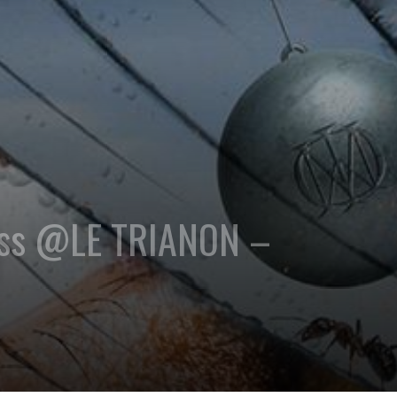
ress @LE TRIANON –