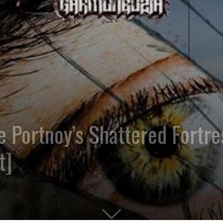
e Portnoy’s Shattered Fort
t]