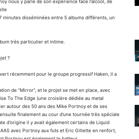
tnoy nous y parle de son expérience face l’alcool, de
lle
27 minutes disséminées entre 5 albums différents, un
um très particulier et intime.
jet ?
uvert récemment pour le groupe progressif Haken, il a
tion de “Mirror”, et le projet se met en place, avec
uise To The Edge (une croisière dédiée au metal
lier autour des 50 ans des Mike Portnoy et de ses
a ensuite finalement au cour d’une tournée très spéciale
te d’origine il y avait également certains de Liquid
AAS avec Portnoy aux futs et Eric Gillette en renfort,
t Portnoy est également le batteur.