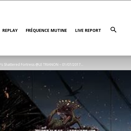
REPLAY
FRÉQUENCE MUTINE
LIVE REPORT
’s Shattered Fortress @LE TRIANON – 01/07/2017...