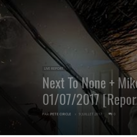
LIVE REPORT
Next To None + Mik
01/07/2017 [Repor
PAR
PETE CIRCLE
9 JUILLET 2017
0