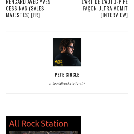
RENCARD AVEC YVES
L’ART DE L’AUTO-PIPE
CESSINAS (SALES
FAÇON ULTRA VOMIT
MAJESTÉS) [FR]
[INTERVIEW]
PETE CIRCLE
http://allrockstation.fr/