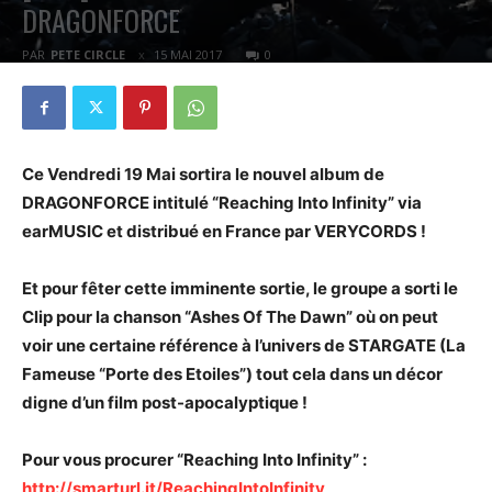
DRAGONFORCE
PAR
PETE CIRCLE
15 MAI 2017
0
Ce Vendredi 19 Mai sortira le nouvel album de
DRAGONFORCE intitulé “Reaching Into Infinity” via
earMUSIC et distribué en France par VERYCORDS !
Et pour fêter cette imminente sortie, le groupe a sorti le
Clip pour la chanson “Ashes Of The Dawn” où on peut
voir une certaine référence à l’univers de STARGATE (La
Fameuse “Porte des Etoiles”) tout cela dans un décor
digne d’un film post-apocalyptique !
Pour vous procurer “Reaching Into Infinity” :
http://smarturl.it/ReachingIntoInfinity