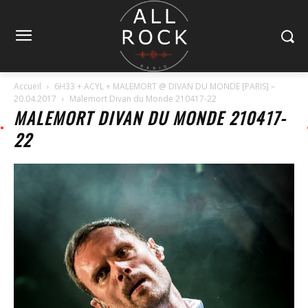
Accueil
6H33 + ACYL + MALEMORT @ DIVAN DU MONDE [PARIS] –
20.04.2017
Malemort Divan du Monde 210417-22
MALEMORT DIVAN DU MONDE 210417-
22