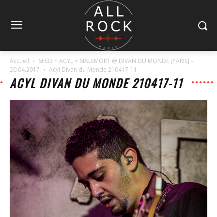
Accueil
6H33 + ACYL + MALEMORT @ DIVAN DU MONDE [PARIS] –
20.04.2017
Acyl Divan du Monde 210417-11
ACYL DIVAN DU MONDE 210417-11