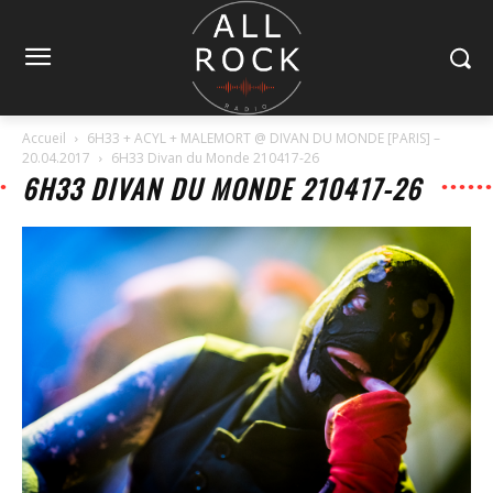
Accueil
6H33 + ACYL + MALEMORT @ DIVAN DU MONDE [PARIS] –
20.04.2017
6H33 Divan du Monde 210417-26
6H33 DIVAN DU MONDE 210417-26