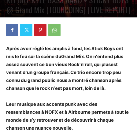
@ Grand Mix (TOURCOING) [LIVE REPORT]
PAR
PETE CIRCLE
12 AVRIL 2017
0
Après avoir réglé les amplis à fond, les Stick Boys ont
mis le feu sur la scène du
Grand Mix. On nʼentend plus
assez souvent ce bon vieux Rockʼnʼroll, qui plus
est
venant dʼun groupe français. Ce trio encore trop peu
connu du grand public
nous a montré chanson après
chanson que le rock nʼest pas mort, loin de là.
Leur musique aux accents punk avec des
ressemblances à NOFX et à Airbourne
permets à tout le
monde de sʼy retrouver et de découvrir à chaque
chanson une
nuance nouvelle.