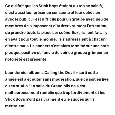
Ce qui fait que les Stick boys étaient au top ce soir là,
cʼest aussi leur présence
sur scène et leur cohésion
avec le public. Il est difficile pour un groupe avec
peu de
membres de sʼimposer et dʼattirer vraiment lʼattention,
de prendre toute
la place sur scène. Eux, ils lʼont fait. Il y
en avait pour tout le monde, ils
sʼadressaient à chacun
dʼentre nous. Le concert sʼest alors terminé sur une
note
plus que positive et lʼenvie de voir ce groupe grimper en
notoriété est
présente.
Leur dernier album « Calling the Devil » sorti cette
année est à écouter sans
modération, que ce soit en live
ou en studio !
La salle du Grand Mix ne sʼest
malheureusement remplie que trop tardivement
et les
Stick Boys nʼont pas vraiment eu le succès quʼils
méritaient.