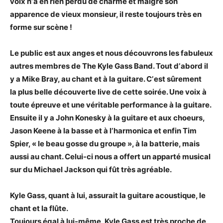
voix nʼa en rien perdu de charme et malgré son
apparence de
vieux monsieur, il reste toujours très en
forme sur scène !
Le public est aux anges et nous découvrons les fabuleux
autres membres de The Kyle Gass
Band. Tout dʼabord il
y a Mike Bray, au chant et à la guitare. Cʼest sûrement
la
plus belle découverte live de cette soirée. Une voix à
toute épreuve et une
véritable performance à la guitare.
Ensuite il y a John Konesky à la guitare et
aux choeurs,
Jason Keene à la basse et à lʼharmonica et enfin Tim
Spier, « le
beau gosse du groupe », à la batterie, mais
aussi au chant. Celui-ci nous a
offert un apparté musical
sur du Michael Jackson qui fût très agréable.
Kyle
Gass, quant à lui, assurait la guitare acoustique, le
chant et la flûte.
Toujours égal à lui-même, Kyle Gass est très proche de