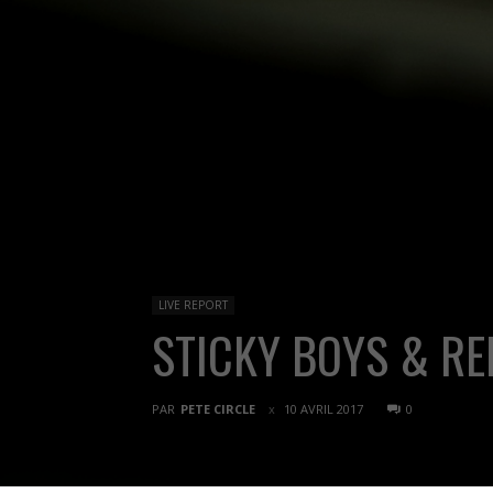
LIVE REPORT
STICKY BOYS & RE
PAR
PETE CIRCLE
10 AVRIL 2017
0