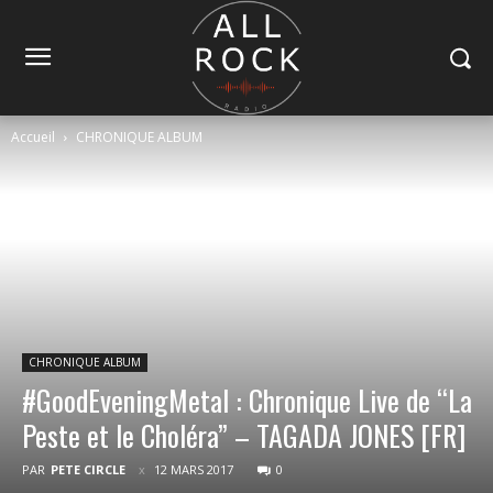
Accueil
CHRONIQUE ALBUM
CHRONIQUE ALBUM
#GoodEveningMetal : Chronique Live de “La
Peste et le Choléra” – TAGADA JONES [FR]
PAR
PETE CIRCLE
12 MARS 2017
0