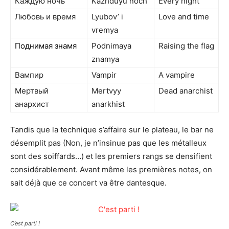
Каждую ночь
Kazhduyu noch’
Every night
Любовь и время
Lyubov’ i
Love and time
vremya
Поднимая знамя
Podnimaya
Raising the flag
znamya
Вампир
Vampir
A vampire
Мертвый
Mertvyy
Dead anarchist
анархист
anarkhist
Tandis que la technique s’affaire sur le plateau, le bar ne
désemplit pas (Non, je n’insinue pas que les métalleux
sont des soiffards…) et les premiers rangs se densifient
considérablement. Avant même les premières notes, on
sait déjà que ce concert va être dantesque.
C’est parti !