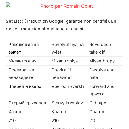
Set List : (Traduction Google, garantie non certifié). En
russe, traduction phonétique et anglais.
Революция на
Revolyutsiya na
Revolution
вылет
vylet
take off
Мизантропия
Mizantropiya
Misanthropy
Презирать и
Prezirat’ i
Despise and
ненавидеть
nenavidet’
hate
Вперёд и вверх
Vperod i vverkh
Forward and
upward
Старый крысолов
Staryy krysolov
Old piper
Харон
Kharon
Charon
210
210
210