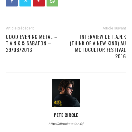
Article précédent
Article suivant
GOOD EVENING METAL –
INTERVIEW DE T.A.N.K
T.A.N.K & SABATON –
(THINK OF A NEW KIND) AU
29/08/2016
MOTOCULTOR FESTIVAL
2016
PETE CIRCLE
http://allrockstation.fr/