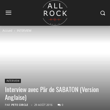
Accueil
INTERVIEW
INTERVIEW
Interview avec Pär de SABATON (Version
Anglaise)
PAR
PETE CIRCLE
29 AOÛT 2016
0