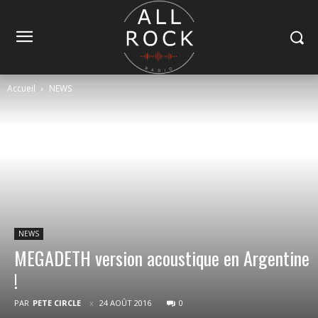
Accueil
NEWS
NEWS
MEGADETH version acoustique en Argentine
!
PAR
PETE CIRCLE
24 AOÛT 2016
0