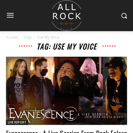
Accueil
Tags
Use My Voice
TAG: USE MY VOICE
LIVE REPORT
Evanescence : A Live Session From Rock Falcon