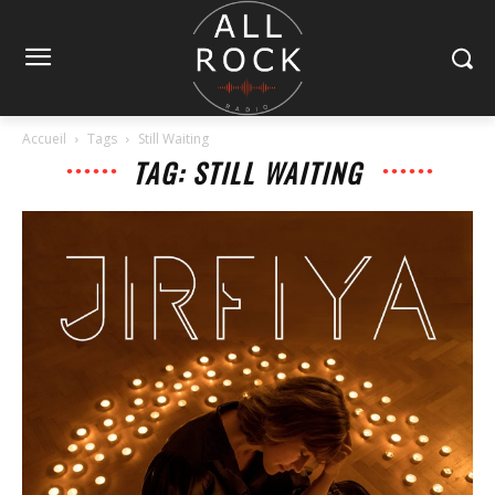
Accueil
Tags
Still Waiting
TAG: STILL WAITING