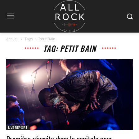
Accueil
Tags
Petit Bain
TAG: PETIT BAIN
LIVE REPORT
Première réussite dans la capitale pour